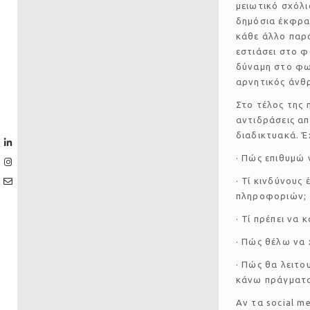
μειωτικό σχόλι
δημόσια έκφρασ
κάθε άλλο παρά
εστιάσει στο φ
δύναμη στο φως
αρνητικός άνθρ
Στο τέλος της 
αντιδράσεις απ
διαδικτυακά. Έ
· Πώς επιθυμώ 
· Τί κινδύνους
πληροφοριών;
· Τί πρέπει να
· Πώς θέλω να 
· Πώς θα λειτ
κάνω πράγματα
Αν τα social m