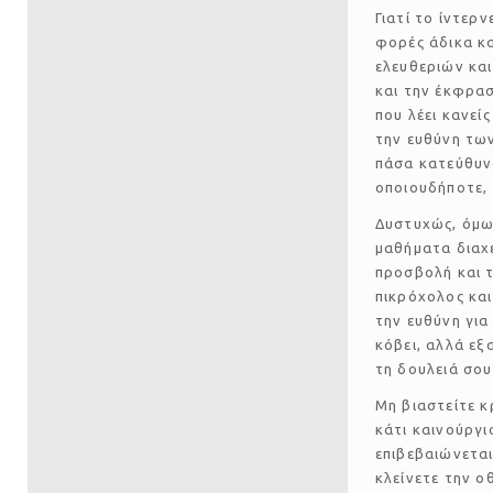
Γιατί το ίντερ
φορές άδικα κα
ελευθεριών και
και την έκφρασ
που λέει κανεί
την ευθύνη των
πάσα κατεύθυνσ
οποιουδήποτε,
Δυστυχώς, όμως
μαθήματα διαχε
προσβολή και τ
πικρόχολος και
την ευθύνη για
κόβει, αλλά εξ
τη δουλειά σο
Μη βιαστείτε κ
κάτι καινούργι
επιβεβαιώνεται
κλείνετε την ο