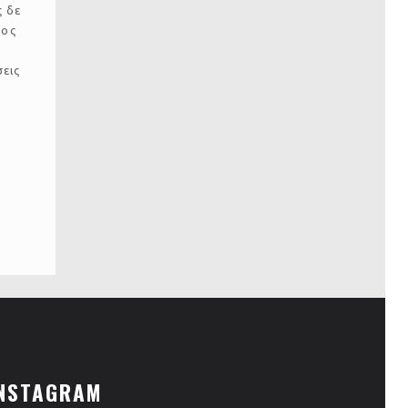
ς δε
ρος
σεις
α
NSTAGRAM