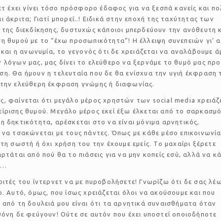
νετ έχει γίνει τόσο πρόσφορο έδαφος για να ξεσπά κανείς και πο
ι άκριτα; Γιατί μπορεί..! Ειδικά στην εποχή της ταχύτητας των
 της διεκδίκησης, δυστυχώς κάποιοι μπερδεύουν την ανόθευτη 
η θυμού με το “έχω προσωπικότητα”! Η έλλειψη συνεπειών γι’ 
ς και η ανωνυμία, το γεγονός ότι δε χρειάζεται να αναλάβουμε 
 λόγων μας, μας δίνει το ελεύθερο να ξερνάμε το θυμό μας προ
η. Θα ήμουν η τελευταία που δε θα ενίσχυα την υγιή έκφραση 
 την ελεύθερη έκφραση γνώμης ή διαφωνίας.
, φαίνεται ότι μεγάλο μέρος χρηστών των social media χρειάζ
ίρισης θυμού. Μεγάλο μέρος εκεί έξω έλκεται από το σαρκασμό
η δηκτικότητα, αρέσκεται στο να είναι μόνιμα αρνητικός,
 να τσακώνεται με τους πάντες. Όπως με κάθε μέσο επικοινωνία
 τη σωστή ή όχι χρήση του την έχουμε εμείς. Το μαχαίρι ξέρετε
αρτάται από πού θα το πιάσεις για να μην κοπείς εσύ, αλλά να κά
υ…
ριτές του ίντερνετ να με πυροβολήσετε! Γνωρίζω ότι δε σας λέ
ο. Αυτό, όμως, που ίσως χρειάζεται όλοι να ακούσουμε και που
 από τη δουλειά μου είναι ότι τα αρνητικά συναισθήματα όταν
θόνη δε φεύγουν! Ούτε σε αυτόν που έχει υποστεί οποιοδήποτε