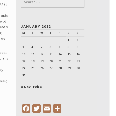
λλές
κακία
αυτά
JANUARY 2022
άμεσα
ς
M
T
W
T
F
S
S
του
1
2
3
4
5
6
7
8
9
εται
10
11
12
13
14
15
16
, την
17
18
19
20
21
22
23
24
25
26
27
28
29
30
ς,
31
νεις
« Nov
Feb »
ω
Fa
T
E
S