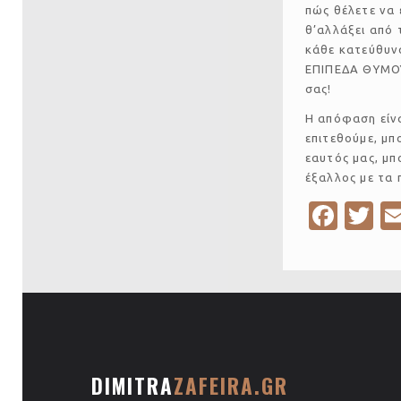
πώς θέλετε να 
θ’αλλάξει από 
κάθε κατεύθυν
ΕΠΙΠΕΔΑ ΘΥΜΟΥ 
σας!
Η απόφαση είν
επιτεθούμε, μ
εαυτός μας, μπ
έξαλλος με τα 
Fa
T
c
w
e
it
b
te
o
r
o
DIMITRA
ZAFEIRA.GR
k