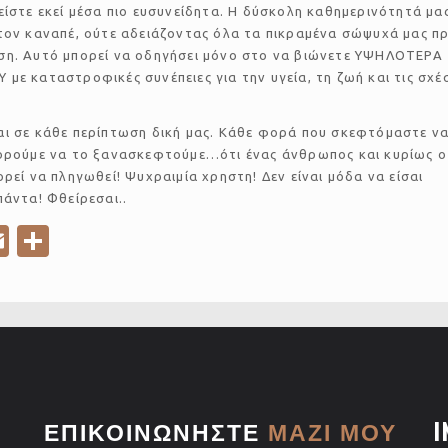
είστε εκεί μέσα πιο ευσυνείδητα. Η δύσκολη καθημερινότητά μα
τον καναπέ, ούτε αδειάζοντας όλα τα πικραμένα σώψυχά μας π
ση. Αυτό μπορεί να οδηγήσει μόνο στο να βιώνετε ΥΨΗΛΟΤΕΡΑ
με καταστροφικές συνέπειες για την υγεία, τη ζωή και τις σχέ
αι σε κάθε περίπτωση δική μας. Κάθε φορά που σκεφτόμαστε ν
πορούμε να το ξανασκεφτούμε…ότι ένας άνθρωπος και κυρίως ο
ορεί να πληγωθεί! Ψυχραιμία χρηστη! Δεν είναι μόδα να είσαι
πάντα! Φθείρεσαι..
E
S
m
h
ail
ar
e
ΕΠΙΚΟΙΝΩΝΗΣΤΕ
ΜΑΖΙ ΜΟΥ
I