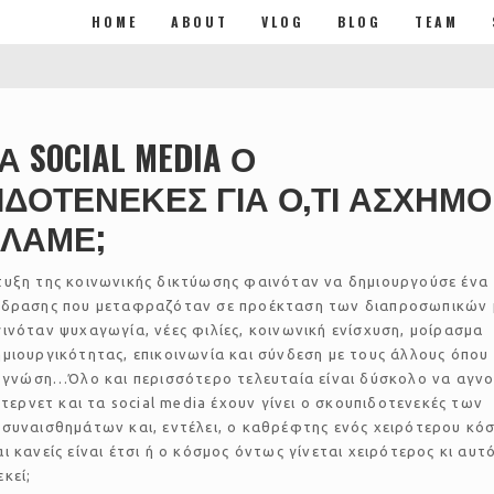
HOME
ABOUT
VLOG
BLOG
TEAM
Α SOCIAL MEDIA Ο
ΔΟΤΕΝΕΚΕΣ ΓΙΑ Ο,ΤΙ ΑΣΧΗΜΟ
ΛΑΜΕ;
τυξη της κοινωνικής δικτύωσης φαινόταν να δημιουργούσε ένα
άδρασης που μεταφραζόταν σε προέκταση των διαπροσωπικών 
ινόταν ψυχαγωγία, νέες φιλίες, κοινωνική ενίσχυση, μοίρασμα
μιουργικότητας, επικοινωνία και σύνδεση με τους άλλους όπου 
, γνώση…Όλο και περισσότερο τελευταία είναι δύσκολο να αγνο
ίντερνετ και τα social media έχουν γίνει ο σκουπιδοτενεκές των
συναισθημάτων και, εντέλει, ο καθρέφτης ενός χειρότερου κό
ι κανείς είναι έτσι ή ο κόσμος όντως γίνεται χειρότερος κι αυτ
κεί;