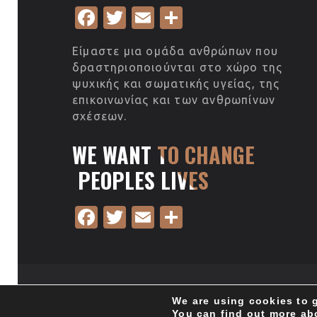
Fa
T
E
S
c
w
m
h
Είμαστε μια ομάδα ανθρώπων που
e
it
ail
ar
δραστηριοποιούνται στο χώρο της
b
te
e
ψυχικής και σωματικής υγείας, της
επικοινωνίας και των ανθρωπίνων
o
r
σχέσεων.
o
WE WANT TO CHANGE
k
PEOPLES LIVES
Fa
T
E
S
c
w
m
h
e
it
ail
ar
b
te
e
We are using cookies to 
o
r
You can find out more ab