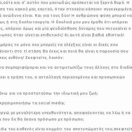
ο,ούτε και σ’ αυτόν που μανιωδώς αρέσκεται να ξερνά θυμό. Η
η του κακού μας εαυτού, όταν στοχεύει κάποιον συγκεκριμένα
 ανώδυνη είναι. Και για τους δύο! Η ανθρώπινη φύση μπορεί ν
ως ή στη δυσλειτουργία. Η δουλειά μου μου έμαθε ότι υπάρχει
, υπάρχει όμως και μία ψευδαίσθηση δύναμης που πετυχαίνει ο
ωπος όταν γίνεται επιθετικός! Κι αυτό είναι βαθιά εθιστικό!
ημέρας το μόνο που μπορείς να ελέγξεις είναι οι δικές σου
έναντι στο τί στάση θα έχεις και ποιά θα είναι η παρουσία σου
χεις ευθύνη! Σκεφτείτε, λοιπόν:
να συμπεριφέρομαι και να αντιμετωπίζω τους άλλους στο διαδί
 έχει η χρήση του, η ανταλλαγή περιεχομένου και προσωπικών
 κάνω για να προστατεύσω την ιδιωτική μου ζωή;
χρησιμοποιήσω τα social media;
ουργώ με μεγαλύτερη υπευθυνότητα, αποφεύγοντας να λέω ή να
 που δε θα έκανα πρόσωπο με πρόσωπο;
edia του καθενός είναι κομμάτι του αποτυπώματός του,σκεφτεί