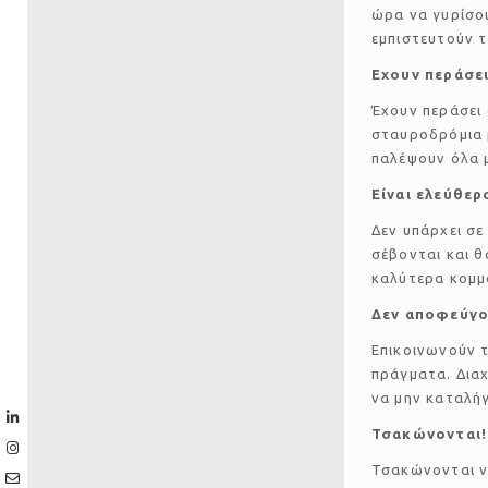
ώρα να γυρίσου
εμπιστευτούν τ
Εχουν περάσε
Έχουν περάσει 
σταυροδρόμια μ
παλέψουν όλα μ
Είναι ελεύθερ
Δεν υπάρχει σε
σέβονται και θ
καλύτερα κομμ
Δεν αποφεύγο
Επικοινωνούν τ
πράγματα. Δια
να μην καταλήγ
Τσακώνονται!
Τσακώνονται ν