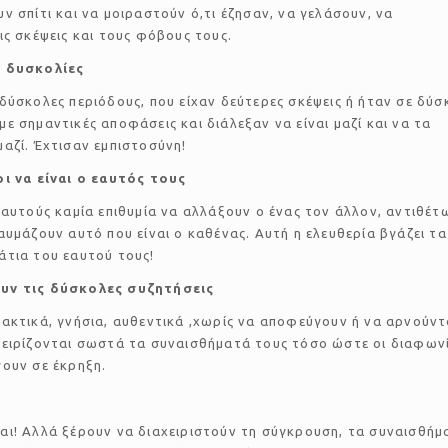
ν σπίτι και να μοιραστούν ό,τι έζησαν, να γελάσουν, να
ις σκέψεις και τους φόβους τους.
ι δυσκολίες
δύσκολες περιόδους, που είχαν δεύτερες σκέψεις ή ήταν σε δύ
ε σημαντικές αποφάσεις και διάλεξαν να είναι μαζί και να τα
αζί. Έχτισαν εμπιστοσύνη!
οι να είναι ο εαυτός τους
 αυτούς καμία επιθυμία να αλλάξουν ο ένας τον άλλον, αντιθέτ
αυμάζουν αυτό που είναι ο καθένας. Αυτή η ελευθερία βγάζει τα
άτια του εαυτού τους!
υν τις δύσκολες συζητήσεις
ακτικά, γνήσια, αυθεντικά ,χωρίς να αποφεύγουν ή να αρνούντ
χειρίζονται σωστά τα συναισθήματά τους τόσο ώστε οι διαφων
ουν σε έκρηξη.
αι! Αλλά ξέρουν να διαχειριστούν τη σύγκρουση, τα συναισθήμ