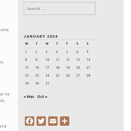
σκολα
JANUARY 2024
M
T
W
T
F
S
S
1
2
3
4
5
6
7
8
9
10
11
12
13
14
ως
15
16
17
18
19
20
21
22
23
24
25
26
27
28
29
30
31
αι τα
« Mar
Oct »
ίες
Fa
T
E
S
ατά
c
w
m
h