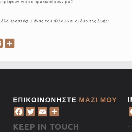
ιστρέψουν για να προχωρήσουν μαζί!
!
 όλα εραστές! Ο ένας του άλλου και οι δύο της ζωής!
E
S
m
h
ail
ar
e
ΕΠΙΚΟΙΝΩΝΗΣΤΕ
ΜΑΖΙ ΜΟΥ
I
Fa
T
E
S
c
w
m
h
KEEP IN TOUCH
…
e
it
ail
ar