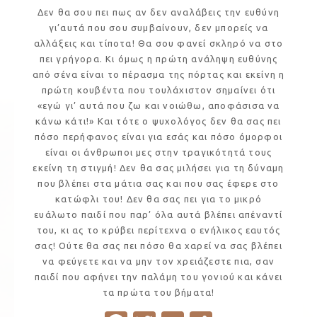
Δεν θα σου πει πως αν δεν αναλάβεις την ευθύνη
γι’αυτά που σου συμβαίνουν, δεν μπορείς να
αλλάξεις και τίποτα! Θα σου φανεί σκληρό να στο
πει γρήγορα. Κι όμως η πρώτη ανάληψη ευθύνης
από σένα είναι το πέρασμα της πόρτας και εκείνη η
πρώτη κουβέντα που τουλάχιστον σημαίνει ότι
«εγώ γι’ αυτά που ζω και νοιώθω, αποφάσισα να
κάνω κάτι!» Και τότε ο ψυχολόγος δεν θα σας πει
πόσο περήφανος είναι για εσάς και πόσο όμορφοι
είναι οι άνθρωποι μες στην τραγικότητά τους
εκείνη τη στιγμή! Δεν θα σας μιλήσει για τη δύναμη
που βλέπει στα μάτια σας και που σας έφερε στο
κατώφλι του! Δεν θα σας πει για το μικρό
ευάλωτο παιδί που παρ’ όλα αυτά βλέπει απέναντί
του, κι ας το κρύβει περίτεχνα ο ενήλικος εαυτός
σας! Ούτε θα σας πει πόσο θα χαρεί να σας βλέπει
να φεύγετε και να μην τον χρειάζεστε πια, σαν
παιδί που αφήνει την παλάμη του γονιού και κάνει
τα πρώτα του βήματα!