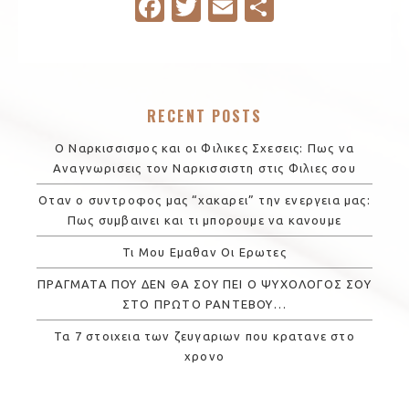
Fa
T
E
S
c
w
m
h
e
it
ail
ar
b
te
e
RECENT POSTS
o
r
o
Ο Ναρκισσισμος και οι Φιλικες Σχεσεις: Πως να
Αναγνωρισεις τον Ναρκισσιστη στις Φιλιες σου
k
Οταν ο συντροφος μας “χακαρει” την ενεργεια μας:
Πως συμβαινει και τι μπορουμε να κανουμε
Τι Μου Εμαθαν Οι Ερωτες
ΠΡΑΓΜΑΤΑ ΠΟΥ ΔΕΝ ΘΑ ΣΟΥ ΠΕΙ Ο ΨΥΧΟΛΟΓΟΣ ΣΟΥ
ΣΤΟ ΠΡΩΤΟ ΡΑΝΤΕΒΟΥ…
Τα 7 στοιχεια των ζευγαριων που κρατανε στο
χρονο