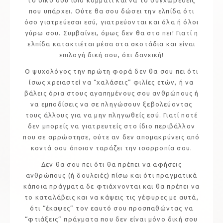
που υπάρχει. Ούτε θα σου δώσει την ελπίδα ότι
όσο γιατρεύεσαι εσύ, γιατρεύονται και όλα ή όλοι
γύρω σου. Συμβαίνει, όμως δεν θα στο πει! Γιατί η
ελπίδα κατακτιέται μέσα στα σκοτάδια και είναι
επιλογή δική σου, όχι δανεική!
Ο ψυχολόγος την πρώτη φορά δεν θα σου πει ότι
ίσως χρειαστεί να “χαλάσεις” φιλίες ετών, ή να
βάλεις όρια στους αγαπημένους σου ανθρώπους ή
να εμποδίσεις να σε πληγώσουν ξεβολεύοντας
τους άλλους για να μην πληγωθείς εσύ. Γιατί ποτέ
δεν μπορείς να γιατρευτείς στο ίδιο περιβάλλον
που σε αρρώστησε, ούτε αν δεν απομακρύνεις από
κοντά σου όποιον ταράζει την ισορροπία σου.
Δεν θα σου πει ότι θα πρέπει να αφήσεις
ανθρώπους (ή δουλειές) πίσω και ότι πραγματικά
κάποια πράγματα δε φτιάχνονται και θα πρέπει να
το καταλάβεις και να κάψεις τις γέφυρες με αυτά,
ότι “έκαψες” τον εαυτό σου προσπαθώντας να
“φτιάξεις” πράγματα που δεν είναι μόνο δική σου