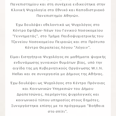
Πανεπιστημίου και στη συνέχεια ειδικεύτηκα στην
Κλινική Ψυχολογία στο Εθνικό και Καποδιστριακό
Πανεπιστημίο Αθηνών.
Έχω δουλέψει εθελοντικά ως Ψυχολόγος στο
Κέντρο Εφήβων-Νέων του Γενικού Νοσοκομείου
“Γεννηματάς”, στο Τμήμα Παιδοψυχιατρικής του
Τζανείου Νοσοκομείου Πειραιώς και στο Πρότυπο
Κέντρο Θεραπείας Λόγου “Λέγειν”.
Είμαι Εισηγήτρια Ψυχολόγος σε μαθήματα ψυχικής
ενδυνάμωσης γυναικών θυμάτων βίας, υπό την
αιγίδα της μη Κυβερνητικούς Οργάνωσης
W
.
I
.
N
.
Hellas
και σε συνεργασία με Δήμους της Αθήνας.
Έχω δουλέψει ως Ψυχολόγος στο Κέντρο Πρόνοιας
και Κοινωνικών Υπηρεσιών του Δήμου
Δραπετσώνας, παρέχοντας ψυχολογικές και
κοινωνικού τύπου υπηρεσίες στους δημότες.
Συνεργάστηκα επίσης με το πρόγραμμα “Βοήθεια
στο σπίτι”.