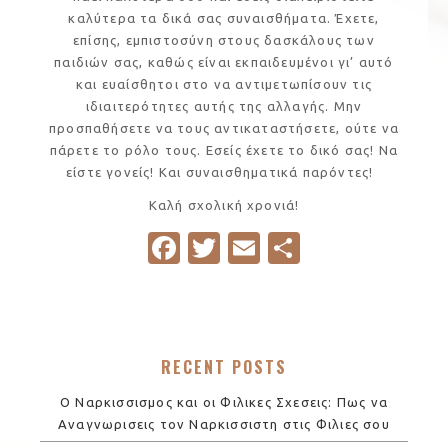
καλύτερα τα δικά σας συναισθήματα. Έχετε,
επίσης, εμπιστοσύνη στους δασκάλους των
παιδιών σας, καθώς είναι εκπαιδευμένοι γι’ αυτό
και ευαίσθητοι στο να αντιμετωπίσουν τις
ιδιαιτερότητες αυτής της αλλαγής. Μην
προσπαθήσετε να τους αντικαταστήσετε, ούτε να
πάρετε το ρόλο τους. Εσείς έχετε το δικό σας! Να
είστε γονείς! Και συναισθηματικά παρόντες!
Καλή σχολική χρονιά!
Fa
T
E
S
c
w
m
h
e
it
ail
ar
b
te
e
RECENT POSTS
o
r
o
Ο Ναρκισσισμος και οι Φιλικες Σχεσεις: Πως να
Αναγνωρισεις τον Ναρκισσιστη στις Φιλιες σου
k