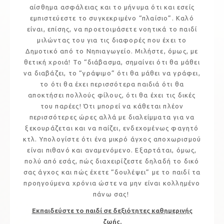
αίσθημα ασφάλειας και το μήνυμα ότι και εσείς
εμπιστεύεστε το συγκεκριμένο “πλαίσιο”. Καλό
είναι, επίσης, να προετοιμάσετε νοητικά το παιδί
μιλώντας του για τις διαφορές που έχει το
Δημοτικό από το Νηπιαγωγείο. Μιλήστε, όμως, με
θετική χροιά! Το “διάβασμα, σημαίνει ότι θα μάθει
να διαβάζει, το “γράψιμο” ότι θα μάθει να γράφει,
το ότι θα έχει περισσότερα παιδιά ότι θα
αποκτήσει πολλούς φίλους, ότι θα έχει τις δικές
του παρέες! Ότι μπορεί να κάθεται πλέον
περισσότερες ώρες αλλά με διαλείμματα για να
ξεκουράζεται και να παίζει, ενδεχομένως φαγητό
κτλ. Υπολογίστε ότι ένα μικρό άγχος αποχωρισμού
είναι πιθανό και αναμενόμενο. Εξαρτάται, όμως,
πολύ από εσάς, πώς διαχειρίζεστε δηλαδή το δικό
σας άγχος και πώς έχετε “δουλέψει” με το παιδί τα
προηγούμενα χρόνια ώστε να μην είναι κολλημένο
πάνω σας!
Εκπαιδεύστε το παιδί σε δεξιότητες καθημερινής
ζωής.