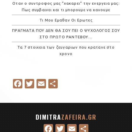
Οταν ο συντροφος μας “χακαρει” την ενεργεια μας:
Πως συμβαινει και τι μπορουμε να κανουμε
Τι Μου Εμαθαν Οι Ερωτες
ΠΡΑΓΜΑΤΑ ΠΟΥ ΔΕΝ ΘΑ ΣΟΥ ΠΕΙ Ο ΨΥΧΟΛΟΓΟΣ ΣΟΥ
ΣΤΟ ΠΡΩΤΟ ΡΑΝΤΕΒΟΥ…
Τα 7 στοιχεια των ζευγαριων που κρατανε στο
χρονο
Fa
T
E
S
c
w
m
h
e
it
ail
ar
b
te
e
DIMITRA
ZAFEIRA.GR
o
r
Fa
T
E
S
o