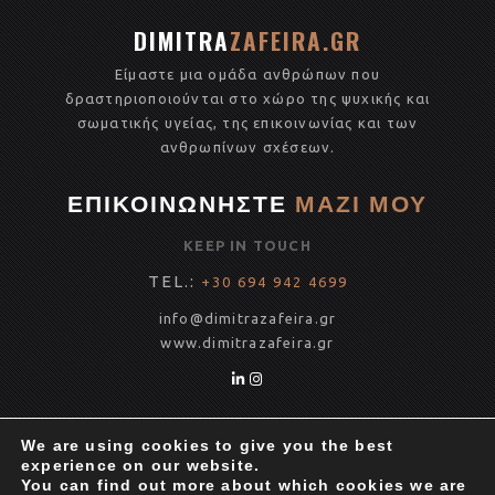
b
te
e
DIMITRA
ZAFEIRA.GR
o
r
Είμαστε μια ομάδα ανθρώπων που
o
δραστηριοποιούνται στο χώρο της ψυχικής και
k
σωματικής υγείας, της επικοινωνίας και των
ανθρωπίνων σχέσεων.
ΕΠΙΚΟΙΝΩΝΗΣΤΕ
ΜΑΖΙ ΜΟΥ
KEEP IN TOUCH
TEL.:
+30 694 942 4699
info@dimitrazafeira.gr
www.
dimitrazafeira.gr
INSTAGRAM
We are using cookies to give you the best
experience on our website.
You can find out more about which cookies we are