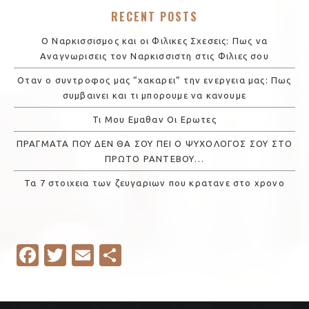
RECENT POSTS
Ο Ναρκισσισμος και οι Φιλικες Σχεσεις: Πως να
Αναγνωρισεις τον Ναρκισσιστη στις Φιλιες σου
Οταν ο συντροφος μας “χακαρει” την ενεργεια μας: Πως
συμβαινει και τι μπορουμε να κανουμε
Τι Μου Εμαθαν Οι Ερωτες
ΠΡΑΓΜΑΤΑ ΠΟΥ ΔΕΝ ΘΑ ΣΟΥ ΠΕΙ Ο ΨΥΧΟΛΟΓΟΣ ΣΟΥ ΣΤΟ
ΠΡΩΤΟ ΡΑΝΤΕΒΟΥ…
Τα 7 στοιχεια των ζευγαριων που κρατανε στο χρονο
Fa
T
E
S
c
w
m
h
e
it
ail
ar