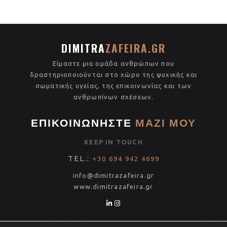
c
w
m
h
e
it
ail
ar
b
te
e
DIMITRA
ZAFEIRA.GR
o
r
Είμαστε μια ομάδα ανθρώπων που
o
δραστηριοποιούνται στο χώρο της ψυχικής και
k
σωματικής υγείας, της επικοινωνίας και των
ανθρωπίνων σχέσεων.
ΕΠΙΚΟΙΝΩΝΗΣΤΕ
ΜΑΖΙ ΜΟΥ
KEEP IN TOUCH
TEL.:
+30 694 942 4699
info@dimitrazafeira.gr
www.
dimitrazafeira.gr