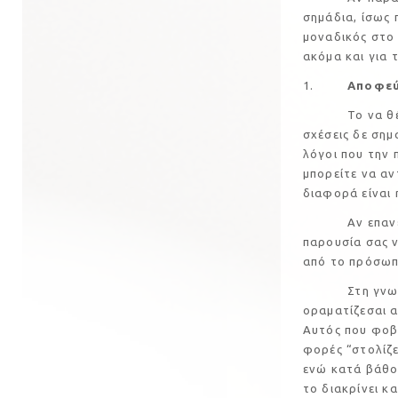
σημάδια, ίσως 
μοναδικός στο 
ακόμα και για 
1.
Αποφεύ
Το να θέλετε
σχέσεις δε σημ
λόγοι που την 
μπορείτε να αν
διαφορά είναι 
Αν επανειλημ
παρουσία σας ν
από το πρόσωπο
Στη γνωριμία 
οραματίζεσαι α
Αυτός που φοβά
φορές “στολίζε
ενώ κατά βάθος
το διακρίνει κ