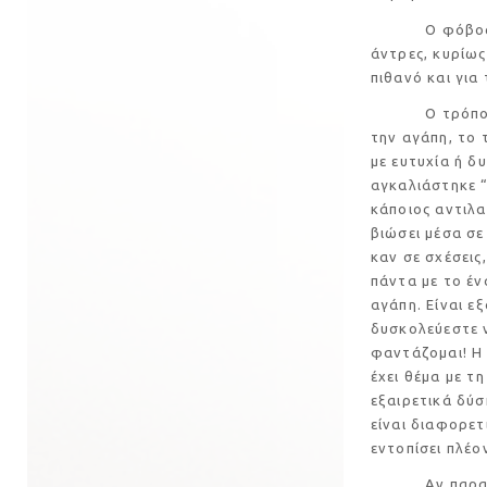
Ο φόβος της 
άντρες, κυρίως
πιθανό και για
Ο τρόπος που 
την αγάπη, το 
με ευτυχία ή δ
αγκαλιάστηκε “
κάποιος αντιλα
βιώσει μέσα σε
καν σε σχέσεις
πάντα με το ένα
αγάπη. Είναι ε
δυσκολεύεστε ν
φαντάζομαι! Η 
έχει θέμα με τ
εξαιρετικά δύσ
είναι διαφορετ
εντοπίσει πλέο
Αν παρατηρήσ