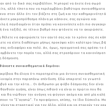
αν από το δικό σας περιβάλλον. Ή μπορεί να έχετε ένα σωρό
ίτε, αλλά τίποτα που να περιλαμβάνει βαθύτερα συναισθήματα
ίχνει στον άλλο ότι τον βάζετε στη ζωή και την καθημερινότητά
κάνετε μακροπρόθεσμα πλάνα με κάποιον, σας αγχώνει και
λα ή παγιδευμένοι όταν πρέπει να κανονίσετε κάτι πιο συγκεκρ
ο ή ένα ταξίδι), σε τέτοιο βαθμό που φτάνετε να το ακυρώσετε.
τε να αφιερώσετε τον εαυτό σας και το χρόνο σας σε κάπ
λετε να είστε διαθέσιμοι μήπως προκύψει κάτι καλύτερο ίσως βέ
ε σας ενδιαφέρει και πολύ. Αν, όμως, πραγματικά σας αρέσει το 
λαμβάνετε την παρέα του, αλλά σας στρεσάρουν τα κανονίσματ
 η δέσμευση.
σθάνεστε συναισθηματικά δεμένοι
εια θα έλεγα ότι παρατηρείται μια έντονη συναισθηματική
δυναμία στην παραπάνω επένδυση. Εδώ επικρατεί το γνωστό
αβγό και την κότα… Οι άνθρωποι με φόβο δέσμευσης δεν είναι
σθανθούν αγάπη, είναι όπως πιθανό να είναι οι πρώτοι που θα
 και θα νιώθουν την ανάγκη να φύγουν ακόμα και από μία καλή
σουν το “Σ’αγαπώ”. Το προφέρουν, επίσης, το ίδιο δύσκολα. Μ
γίνονται στερητικοί για τον άλλο, αλλά και να στερούν τον εα