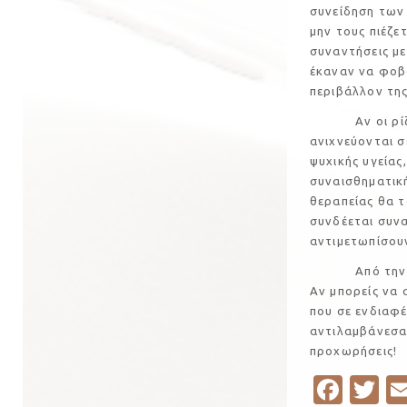
συνείδηση των
μην τους πιέζε
συναντήσεις με
έκαναν να φοβο
περιβάλλον της
Αν οι ρίζες σ
ανιχνεύονται σ
ψυχικής υγείας
συναισθηματική
θεραπείας θα τ
συνδέεται συνα
αντιμετωπίσουν
Από την άλλη,
Αν μπορείς να 
που σε ενδιαφέ
αντιλαμβάνεσαι
προχωρήσεις!
Fa
T