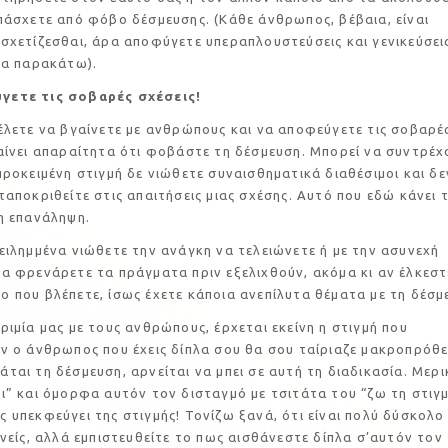
πάσχετε από φόβο δέσμευσης. (Κάθε άνθρωπος, βέβαια, είναι
σχετίζεσθαι, άρα αποφύγετε υπεραπλουστεύσεις και γενικεύσει
τα παρακάτω).
γετε τις σοβαρές σχέσεις!
 να βγαίνετε με ανθρώπους και να αποφεύγετε τις σοβαρέ
αίνει απαραίτητα ότι φοβάστε τη δέσμευση. Μπορεί να συντρέχ
προκειμένη στιγμή δε νιώθετε συναισθηματικά διαθέσιμοι και δε
ταποκριθείτε στις απαιτήσεις μιας σχέσης. Αυτό που εδώ κάνει 
η επανάληψη.
μένα νιώθετε την ανάγκη να τελειώνετε ή με την ασυνεχή
α φρενάρετε τα πράγματα πριν εξελιχθούν, ακόμα κι αν έλκεστ
 που βλέπετε, ίσως έχετε κάποια ανεπίλυτα θέματα με τη δέσμ
μας με τους ανθρώπους, έρχεται εκείνη η στιγμή που
ν ο άνθρωπος που έχεις δίπλα σου θα σου ταίριαζε μακροπρόθ
ται τη δέσμευση, αρνείται να μπει σε αυτή τη διαδικασία. Μερι
ι” και όμορφα αυτόν τον δισταγμό με τσιτάτα του “ζω τη στιγμ
 υπεκφεύγει της στιγμής! Τονίζω ξανά, ότι είναι πολύ δύσκολο
ανείς, αλλά εμπιστευθείτε το πως αισθάνεστε δίπλα σ’αυτόν τον