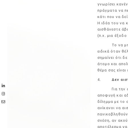
γνωρίσει κανέν
πράγματα να πε
κάτι που να δε
Η ιδέα του να 
αισθάνεστε άβο
(π.χ. μια έξοδ
Το να μη θέλε
ειδικά όταν θέ
σημαίνει ότι δ
άτομο και απο
θέμα σας είναι
4.
Δεν αι
Για την ακρίβ
αποφυγή και α
δίλημμα με το 
ανίκανοι να αι
πανικοβληθούν
σχέση, αν ακού
αποτέλεσμα να 