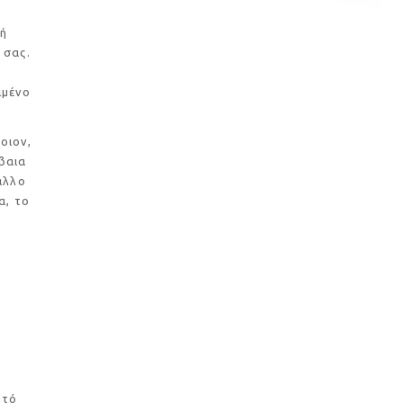
 ή
 σας.
ιμένο
οιον,
βαια
άλλο
α, το
ε
υτό