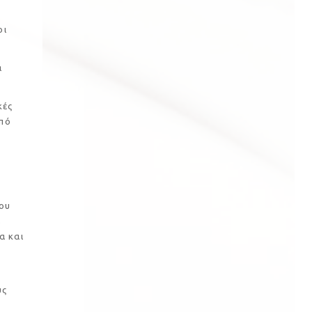
οι
α
κές
από
ου
,
α και
υς