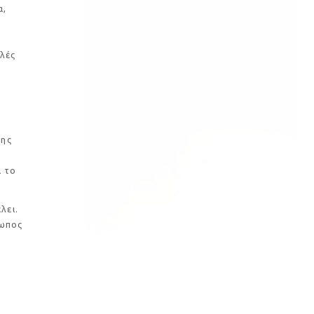
α,
λές
της
α το
λει.
ρωπος