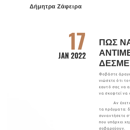
Δήμητρα Ζάφειρα
17
ΠΩΣ Ν
ΑΝΤΙΜ
JAN 2022
ΔΕΣΜΕ
Φοβάστε άραγε
νιώσετε ότι το
εαυτό σας να α
να σκεφτεί να 
Αν έχετε το φ
τα πράγματα: δ
συναντήσετε στ
που υπάρχει χη
σοβαρεύουν.