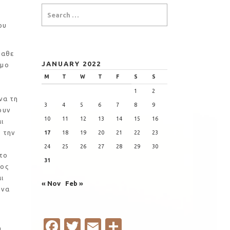
ου
μαθε
JANUARY 2022
άμο
M
T
W
T
F
S
S
1
2
να τη
3
4
5
6
7
8
9
ουν
10
11
12
13
14
15
16
ι
ε την
17
18
19
20
21
22
23
24
25
26
27
28
29
30
το
31
ιος
ι
« Nov
Feb »
 να
Fa
T
E
S
α