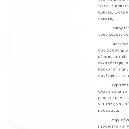
‘χετε με κάποι
άμυνες, ώστε ν
σχέσεις.
Μπορεί να μην
τους κάνετε να 
– Διατηρείτε 
σας δραστηριότ
μέρους σας είσ
εγκατάλειψη, ο
πρόκληση και γι
δουλέψετε τις 
– Σεβαστείτε 
άλλου είναι το
μπορεί και να 
για εσάς να μά
πράγματα.
– Μην κάνετε 
κερδίσετε και 