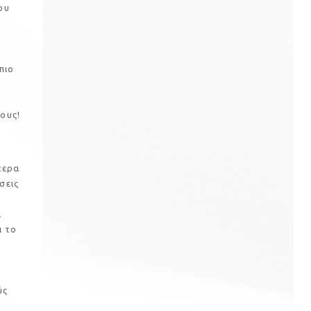
ου
πιο
ους!
τερα
σεις
α
ι το
ύς