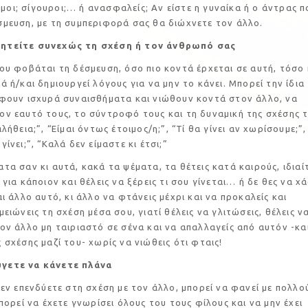
ι; σίγουροι;… ή ανασφαλείς; Αν είστε η γυναίκα ή ο άντρας π
μευση, με τη συμπεριφορά σας θα διώχνετε τον άλλο.
ητείτε συνεχώς τη σχέση ή τον άνθρωπό σας
άται τη δέσμευση, όσο πιο κοντά έρχεται σε αυτή, τόσο 
ά ή/και δημιουργεί λόγους για να μην το κάνει. Μπορεί την ίδια
έφουν ισχυρά συναισθήματα και νιώθουν κοντά στον άλλο, να
ν εαυτό τους, το σύντροφό τους και τη δυναμική της σχέσης τ
λήθεια;”, “Είμαι όντως έτοιμος/η;”, “Τί θα γίνει αν χωρίσουμε;”,
ίνει;”, “Καλά δεν είμαστε κι έτσι;”
 κι αυτά, κακά τα ψέματα, τα θέτεις κατά καιρούς, ιδιαί
για κάποιον και θέλεις να ξέρεις τι σου γίνεται… ή δε θες να χά
αι άλλο αυτό, κι άλλο να φτάνεις μέχρι και να προκαλείς και
ειώνεις τη σχέση μέσα σου, γιατί θέλεις να γλιτώσεις, θέλεις ν
ον άλλο μη ταιριαστό σε σένα και να απαλλαγείς από αυτόν -κα
 σχέσης μαζί του- χωρίς να νιώθεις ότι φταις!
γετε να κάνετε πλάνα
ενδύετε στη σχέση με τον άλλο, μπορεί να φανεί με πολλο
μπορεί να έχετε γνωρίσει όλους του τους φίλους και να μην έχει