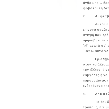
άνθρωπο… ήρεμο
φοβάται τη δέσ
2.
Αμφισβ
Αυτός που φοβ
επίμονα αναζητ
στιγμή που τρ
αμφισβητούν το
“Μ’ αγαπά στ’ α
“Θέλω αυτό να γ
Ερωτήματα σαν
όταν νοιάζεσαι 
τον άλλον! Είν
καβγάδες ή να μ
παρουσιάσεις τ
ενδεχόμενο της
3.
Αποφεύ
Το ότι δεν επ
τρόπους, π.χ. 