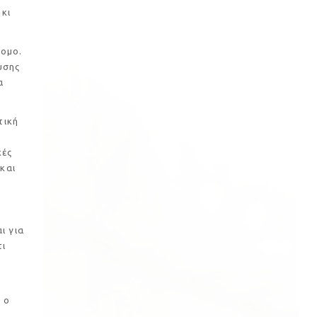
 κι
ομο.
υσης
α
τική
χές
και
ι για
τι
 ο
α