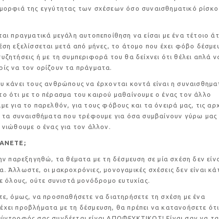
ομορφιά της εγγύτητας των σχέσεων όσο συναισθηματικό ρίσκο
αγματικά μεγάλη αυτοπεποίθηση να είσαι με ένα τέτοιο άτ
έση εξελίσσεται μετά από μήνες, το άτομο που έχει φόβο δέσμε
υζητήσεις ή με τη συμπεριφορά του θα δείχνει ότι θέλει απλά ν
ίς να τον ορίζουν τα πράγματα.
ει τους ανθρώπους να έρχονται κοντά είναι η συναισθημα
ο ότι με το πέρασμα του καιρού μαθαίνουμε ο ένας τον άλλο
με για το παρελθόν, για τους φόβους και τα όνειρά μας, τις αρ
ι τα συναισθήματα που τρέφουμε για όσα συμβαίνουν γύρω μας 
 νιώθουμε ο ένας για τον άλλον.
ΚΑΝΕΤΕ;
μην παρεξηγηθώ, τα θέματα με τη δέσμευση σε μία σχέση δεν είνα
. Άλλωστε, οι μακροχρόνιες, μονογαμικές σχέσεις δεν είναι κά
σε όλους, ούτε συνιστά μονόδρομο ευτυχίας.
μως, να προσπαθήσετε να διατηρήσετε τη σχέση με ένα
χει προβλήματα με τη δέσμευση, θα πρέπει να κατανοήσετε ότι
σύντροφός σας συνδέεται είναι ΑΠΟΦΕΥΚΤΙΚΟΣ! Είναι σαν να τ