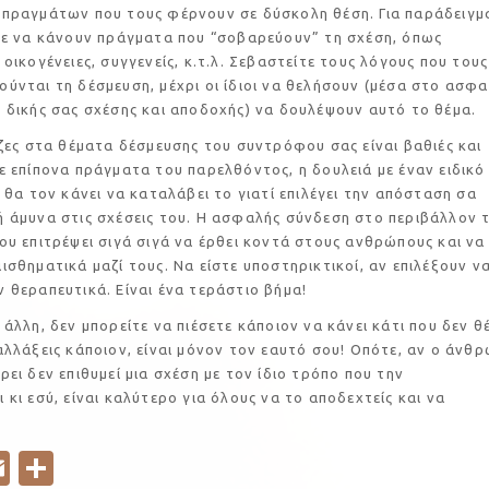
 πραγμάτων που τους φέρνουν σε δύσκολη θέση. Για παράδειγμ
τε να κάνουν πράγματα που “σοβαρεύουν” τη σχέση, όπως
 οικογένειες, συγγενείς, κ.τ.λ. Σεβαστείτε τους λόγους που τους
ύνται τη δέσμευση, μέχρι οι ίδιοι να θελήσουν (μέσα στο ασφα
 δικής σας σχέσης και αποδοχής) να δουλέψουν αυτό το θέμα.
τα θέματα δέσμευσης του συντρόφου σας είναι βαθιές και
ε επίπονα πράγματα του παρελθόντος, η δουλειά με έναν ειδικό
, θα τον κάνει να καταλάβει το γιατί επιλέγει την απόσταση σα
 άμυνα στις σχέσεις του. Η ασφαλής σύνδεση στο περιβάλλον 
ου επιτρέψει σιγά σιγά να έρθει κοντά στους ανθρώπους και να
ισθηματικά μαζί τους. Να είστε υποστηρικτικοί, αν επιλέξουν ν
 θεραπευτικά. Είναι ένα τεράστιο βήμα!
 δεν μπορείτε να πιέσετε κάποιον να κάνει κάτι που δεν θέ
αλλάξεις κάποιον, είναι μόνον τον εαυτό σου! Οπότε, αν ο άνθ
ρει δεν επιθυμεί μια σχέση με τον ίδιο τρόπο που την
 κι εσύ, είναι καλύτερο για όλους να το αποδεχτείς και να
E
S