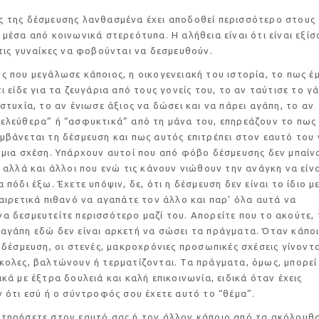
δέσμευσης λανθασμένα έχει αποδοθεί περισσότερο στους
 μέσα από κοινωνικά στερεότυπα. Η αλήθεια είναι ότι είναι εξίσ
 τις γυναίκες να φοβούνται να δεσμευθούν.
μεγάλωσε κάποιος, η οικογενειακή του ιστορία, το πως έ
τι είδε για τα ζευγάρια από τους γονείς του, το αν ταύτισε το γ
υστυχία, το αν ένιωσε άξιος να δώσει και να πάρει αγάπη, το αν
ελεύθερα” ή “ασφυκτικά” από τη μάνα του, επηρεάζουν το πως
μβάνεται τη δέσμευση και πως αυτός επιτρέπει στον εαυτό του 
 μια σχέση. Υπάρχουν αυτοί που από φόβο δέσμευσης δεν μπαίν
, αλλά και άλλοι που ενώ τις κάνουν νιώθουν την ανάγκη να είνα
 πόδι έξω. Έχετε υπόψιν, δε, ότι η δέσμευση δεν είναι το ίδιο μ
ξαιρετικά πιθανό να αγαπάτε τον άλλο και παρ’ όλα αυτά να
α δεσμευτείτε περισσότερο μαζί του. Απορείτε που το ακούτε, 
αγάπη εδώ δεν είναι αρκετή να σώσει τα πράγματα. Όταν κάπο
η δέσμευση, οι στενές, μακροχρόνιες προσωπικές σχέσεις γίνοντα
κολες, βαλτώνουν ή τερματίζονται. Τα πράγματα, όμως, μπορεί
ικά με έξτρα δουλειά και καλή επικοινωνία, ειδικά όταν έχεις
ν ότι εσύ ή ο σύντροφός σου έχετε αυτό το “θέμα”.
ετε στον εαυτό σας ή τον άλλον κάποιο από τα ακόλουθ