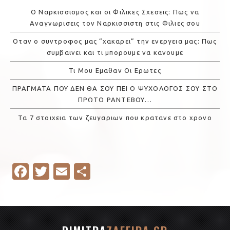
Ο Ναρκισσισμος και οι Φιλικες Σχεσεις: Πως να
Αναγνωρισεις τον Ναρκισσιστη στις Φιλιες σου
Οταν ο συντροφος μας “χακαρει” την ενεργεια μας: Πως
συμβαινει και τι μπορουμε να κανουμε
Τι Μου Εμαθαν Οι Ερωτες
ΠΡΑΓΜΑΤΑ ΠΟΥ ΔΕΝ ΘΑ ΣΟΥ ΠΕΙ Ο ΨΥΧΟΛΟΓΟΣ ΣΟΥ ΣΤΟ
ΠΡΩΤΟ ΡΑΝΤΕΒΟΥ…
Τα 7 στοιχεια των ζευγαριων που κρατανε στο χρονο
Fa
T
E
S
c
w
m
h
e
it
ail
ar
b
te
e