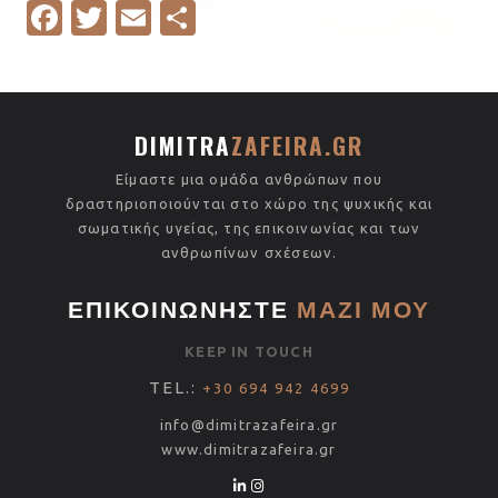
Fa
T
E
S
c
w
m
h
e
it
ail
ar
b
te
e
DIMITRA
ZAFEIRA.GR
o
r
Είμαστε μια ομάδα ανθρώπων που
o
δραστηριοποιούνται στο χώρο της ψυχικής και
k
σωματικής υγείας, της επικοινωνίας και των
ανθρωπίνων σχέσεων.
ΕΠΙΚΟΙΝΩΝΗΣΤΕ
ΜΑΖΙ ΜΟΥ
KEEP IN TOUCH
TEL.:
+30 694 942 4699
info@dimitrazafeira.gr
www.
dimitrazafeira.gr