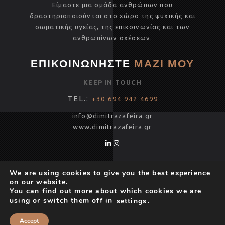
Είμαστε μια ομάδα ανθρώπων που
o
δραστηριοποιούνται στο χώρο της ψυχικής και
k
σωματικής υγείας, της επικοινωνίας και των
ανθρωπίνων σχέσεων.
ΕΠΙΚΟΙΝΩΝΗΣΤΕ
ΜΑΖΙ ΜΟΥ
KEEP IN TOUCH
TEL.:
+30 694 942 4699
info@dimitrazafeira.gr
www.
dimitrazafeira.gr
INSTAGRAM
We are using cookies to give you the best experience
on our website.
You can find out more about which cookies we are
using or switch them off in
.
settings
Copyright 2021 Dimitra Zafeira . All Rights reserved©
Accept