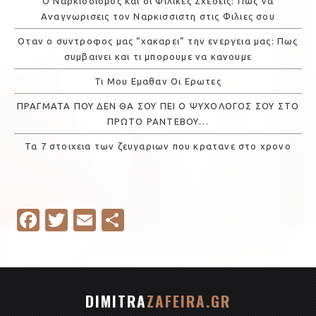
Ο Ναρκισσισμος και οι Φιλικες Σχεσεις: Πως να
Αναγνωρισεις τον Ναρκισσιστη στις Φιλιες σου
Οταν ο συντροφος μας “χακαρει” την ενεργεια μας: Πως
συμβαινει και τι μπορουμε να κανουμε
Τι Μου Εμαθαν Οι Ερωτες
ΠΡΑΓΜΑΤΑ ΠΟΥ ΔΕΝ ΘΑ ΣΟΥ ΠΕΙ Ο ΨΥΧΟΛΟΓΟΣ ΣΟΥ ΣΤΟ
ΠΡΩΤΟ ΡΑΝΤΕΒΟΥ…
Τα 7 στοιχεια των ζευγαριων που κρατανε στο χρονο
Fa
T
E
S
c
w
m
h
e
it
ail
ar
b
te
e
DIMITRA
ZAFEIRA.GR
o
r