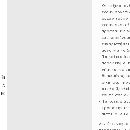
Οι τοξικοί ά
έχουν αρνητι
άμεσο τρόπο ν
έχουν ανακαλ
προσπάθεια γ
ευτυχισμένου
ευχαριστήσετ
μόνο για τα δ
Τα τοξικά άτ
παράδειγμα, κ
γι’αυτό, θα μ
θυμωμένος μαζ
αιχμηρά: “είσ
ότι θα βρεθεί
εαυτό σας χω
Τα τοξικά άτ
τρόπο την ισ
πιστεύουν το
Δεν έχει νόημα