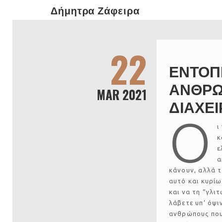
Δήμητρα Ζάφειρα
22
ΕΝΤΟΠΙ
ΑΝΘΡΩ
MAR 2021
ΔΙΑΧΕΙ
Ο
ι
κ
ε
α
κάνουν, αλλά τ
αυτό και κυρίως
και να τη “γλιτ
λάβετε υπ’ όψι
ανθρώπους που 