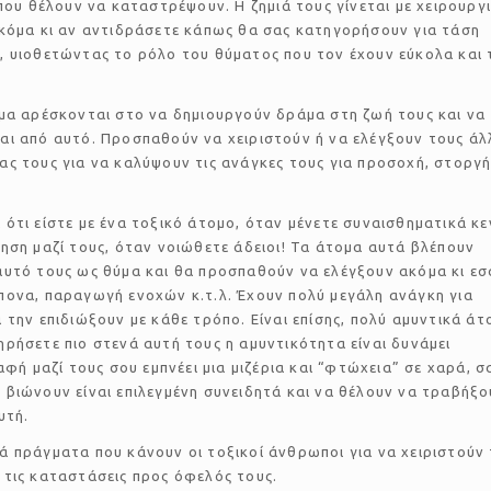
 που θέλουν να καταστρέψουν. Η ζημιά τους γίνεται με χειρουργ
ακόμα κι αν αντιδράσετε κάπως θα σας κατηγορήσουν για τάση
, υιοθετώντας το ρόλο του θύματος που τον έχουν εύκολα και 
μα αρέσκονται στο να δημιουργούν δράμα στη ζωή τους και να
ι από αυτό. Προσπαθούν να χειριστούν ή να ελέγξουν τους άλ
ς τους για να καλύψουν τις ανάγκες τους για προσοχή, στοργ
ότι είστε με ένα τοξικό άτομο, όταν μένετε συναισθηματικά κε
ηση μαζί τους, όταν νοιώθετε άδειοι! Τα άτομα αυτά βλέπουν
υτό τους ως θύμα και θα προσπαθούν να ελέγξουν ακόμα κι εσ
πονα, παραγωγή ενοχών κ.τ.λ. Έχουν πολύ μεγάλη ανάγκη για
 την επιδιώξουν με κάθε τρόπο. Είναι επίσης, πολύ αμυντικά άτ
ρήσετε πιο στενά αυτή τους η αμυντικότητα είναι δυνάμει
παφή μαζί τους σου εμπνέει μια μιζέρια και “φτώχεια” σε χαρά, σ
βιώνουν είναι επιλεγμένη συνειδητά και να θέλουν να τραβήξο
υτή.
 πράγματα που κάνουν οι τοξικοί άνθρωποι για να χειριστούν
 τις καταστάσεις προς όφελός τους.