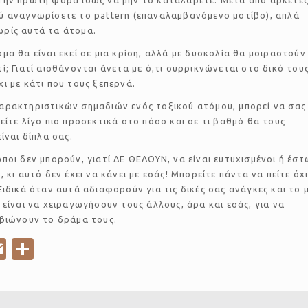
Την πρώτη φορά ίσως να μην το καταλάβετε. Μετά από αρκετέ
ύ αναγνωρίσετε το pattern (επαναλαμβανόμενο μοτίβο), απλά
ρίς αυτά τα άτομα.
μα θα είναι εκεί σε μια κρίση, αλλά με δυσκολία θα μοιραστούν
τί; Γιατί αισθάνονται άνετα με ό,τι συρρικνώνεται στο δικό του
χι με κάτι που τους ξεπερνά.
αρακτηριστικών σημαδιών ενός τοξικού ατόμου, μπορεί να σας
είτε λίγο πιο προσεκτικά στο πόσο και σε τι βαθμό θα τους
ίναι δίπλα σας.
οι δεν μπορούν, γιατί ΔΕ ΘΕΛΟΥΝ, να είναι ευτυχισμένοι ή έστ
 κι αυτό δεν έχει να κάνει με εσάς! Μπορείτε πάντα να πείτε όχι
Ειδικά όταν αυτά αδιαφορούν για τις δικές σας ανάγκες και το 
 είναι να χειραγωγήσουν τους άλλους, άρα και εσάς, για να
 βιώνουν το δράμα τους.
E
S
m
h
ail
ar