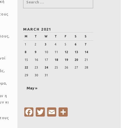
ική
τους
MARCH 2021
λους,
M
T
W
T
F
S
S
ή
1
2
3
4
5
6
7
8
9
10
11
12
13
14
νοί
15
16
17
18
19
20
21
22
23
24
25
26
27
28
άς,
29
30
31
ομα,
May »
αν η
υν κι
Fa
T
E
S
 τους
c
w
m
h