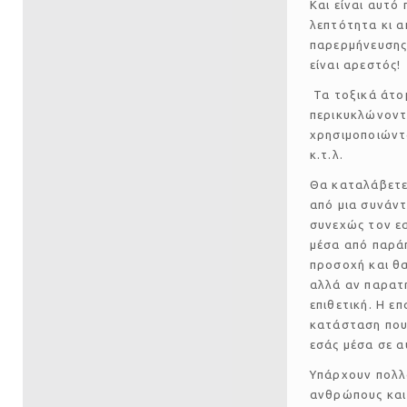
Και είναι αυτό
λεπτότητα κι 
παρερμήνευσης
είναι αρεστός!
Τα τοξικά άτο
περικυκλώνοντα
χρησιμοποιώντα
κ.τ.λ.
Θα καταλάβετε 
από μια συνάντ
συνεχώς τον εα
μέσα από παρά
προσοχή και θα
αλλά αν παρατη
επιθετική. Η ε
κατάσταση που 
εσάς μέσα σε α
Υπάρχουν πολλά
ανθρώπους και