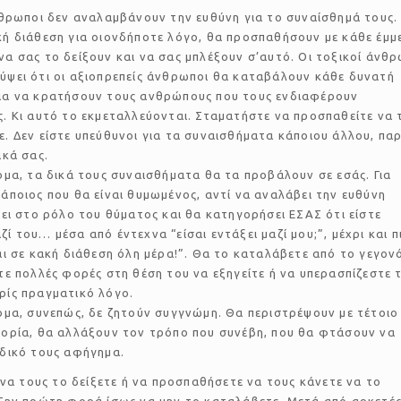
νθρωποι δεν αναλαμβάνουν την ευθύνη για το συναίσθημά τους.
κή διάθεση για οιονδήποτε λόγο, θα προσπαθήσουν με κάθε έμμ
α σας το δείξουν και να σας μπλέξουν σ’αυτό. Οι τοξικοί άνθ
ύψει ότι οι αξιοπρεπείς άνθρωποι θα καταβάλουν κάθε δυνατή
ια να κρατήσουν τους ανθρώπους που τους ενδιαφέρουν
ς. Κι αυτό το εκμεταλλεύονται. Σταματήστε να προσπαθείτε να 
ε. Δεν είστε υπεύθυνοι για τα συναισθήματα κάποιου άλλου, πα
ικά σας.
ομα, τα δικά τους συναισθήματα θα τα προβάλουν σε εσάς. Για
άποιος που θα είναι θυμωμένος, αντί να αναλάβει την ευθύνη
πει στο ρόλο του θύματος και θα κατηγορήσει ΕΣΑΣ ότι είστε
ί του… μέσα από έντεχνα “είσαι εντάξει μαζί μου;”, μέχρι και π
αι σε κακή διάθεση όλη μέρα!”. Θα το καταλάβετε από το γεγον
τε πολλές φορές στη θέση του να εξηγείτε ή να υπερασπίζεστε 
ρίς πραγματικό λόγο.
ομα, συνεπώς, δε ζητούν συγγνώμη. Θα περιστρέψουν με τέτοιο
τορία, θα αλλάξουν τον τρόπο που συνέβη, που θα φτάσουν να
 δικό τους αφήγημα.
 να τους το δείξετε ή να προσπαθήσετε να τους κάνετε να το