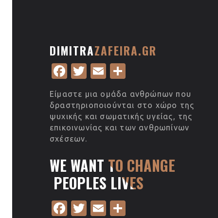
b
te
o
r
o
DIMITRA
ZAFEIRA.GR
k
Fa
T
E
S
c
w
m
h
Είμαστε μια ομάδα ανθρώπων που
e
it
ail
ar
δραστηριοποιούνται στο χώρο της
b
te
e
ψυχικής και σωματικής υγείας, της
επικοινωνίας και των ανθρωπίνων
o
r
σχέσεων.
o
WE WANT TO CHANGE
k
PEOPLES LIVES
Fa
T
E
S