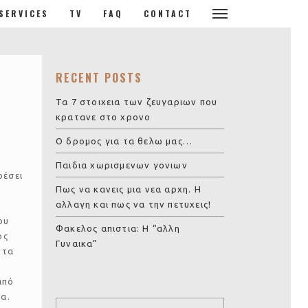
SERVICES
TV
FAQ
CONTACT
RECENT POSTS
Τα 7 στοιχεια των ζευγαριων που
κρατανε στο χρονο
Ο δρομος για τα θελω μας…
Παιδια χωρισμενων γονιων
ρέσει
Πως να κανεις μια νεα αρχη. Η
αλλαγη και πως να την πετυχεις!
ου
Φακελος απιστια: Η “αλλη
ος
Γυναικα”
ντα
από
α.