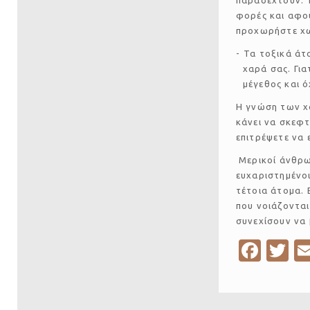
παραδεχτούν. 
φορές και αφο
προχωρήστε χω
Τα τοξικά άτο
χαρά σας. Για
μέγεθος και ό
Η γνώση των χ
κάνει να σκεφτ
επιτρέψετε να ε
Μερικοί άνθρωπ
ευχαριστημένοι,
τέτοια άτομα. 
που νοιάζονται
συνεχίσουν να
Fa
T
c
w
e
it