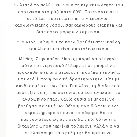
15 λεπτά το πολύ, μειώνουν τη περιεκτικότητα του
αρσενικού στο ρύζι κατά 80%. Το ιχνοστοιχείο
αυτό έχει συσχετιστεί με την εμφάνιση
καρδιαγγειακής νόσου, σακχαρώδους διαβήτη και
διάφορων μορφών καρκίνου.
«Το νερό με λεμόνι το πρωί βοηθάει στην καύση
του λίπους και είναι αποτοξινωτικό.»
Μύθος. Στην καύση λίπους μπορεί να οδηγήσει
μόνο το ενεργειακό έλλειμμα που μπορεί να
προκληθεί είτε από μειωμένη πρόσληψη τροφής,
είτε από έντονη φυσική δραστηριότητα, είτε με
συνδυασμό και των δύο. Επιπλέον, τη διαδικασία
αποτοξίνωσης του οργανισμού έχει αναλάβει το
ανθρώπινο ήπαρ. Καμία ουσία δε μπορεί να
βοηθήσει σε αυτό. Αν θέλουμε να δώσουμε ένα
χαρακτηρισμό σε αυτό το ρόφημα θα το
παρουσιάζαμε ως αντιοξειδωτικό, λόγω της
βιταμίνης C που περιέχει το λεμόνι. Αλλά για να
απολαύσουμε τα οφέλη της θα πρέπει να