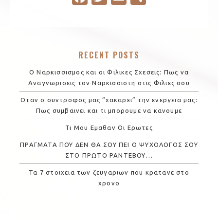
c
w
m
h
e
it
ail
ar
b
te
e
RECENT POSTS
o
r
o
Ο Ναρκισσισμος και οι Φιλικες Σχεσεις: Πως να
Αναγνωρισεις τον Ναρκισσιστη στις Φιλιες σου
k
Οταν ο συντροφος μας “χακαρει” την ενεργεια μας:
Πως συμβαινει και τι μπορουμε να κανουμε
Τι Μου Εμαθαν Οι Ερωτες
ΠΡΑΓΜΑΤΑ ΠΟΥ ΔΕΝ ΘΑ ΣΟΥ ΠΕΙ Ο ΨΥΧΟΛΟΓΟΣ ΣΟΥ
ΣΤΟ ΠΡΩΤΟ ΡΑΝΤΕΒΟΥ…
Τα 7 στοιχεια των ζευγαριων που κρατανε στο
χρονο